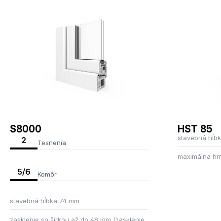
S8000
HST 85
stavebná hĺb
2
Tesnenia
maximálna hmo
5/6
Komôr
stavebná hĺbka 74 mm
zasklenie so šírkou až do 48 mm (zasklenie