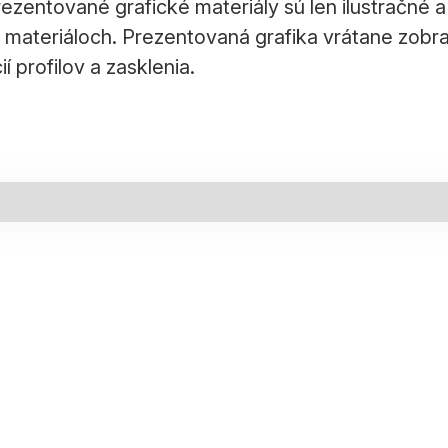
zentované grafické materiály sú len ilustračné 
ch materiáloch. Prezentovaná grafika vrátane zo
 profilov a zasklenia.