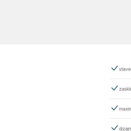
stave
zaskl
maxim
dizajn