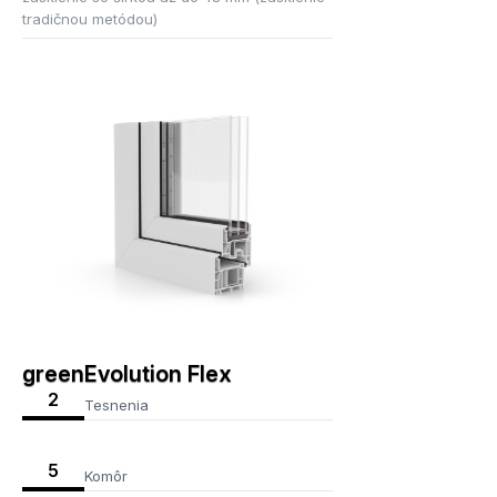
tradičnou metódou)
greenEvolution Flex
2
Tesnenia
5
Komôr