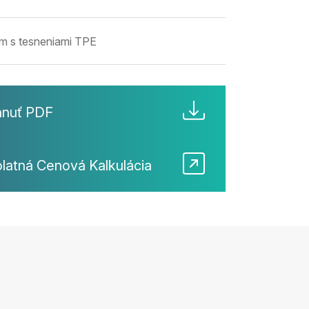
m s tesneniami TPE
hnuť PDF
latná Cenová Kalkulácia