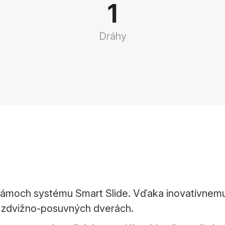
1
Dráhy
v rámoch systému Smart Slide. Vďaka inovatívne
i zdvižno-posuvných dverách.