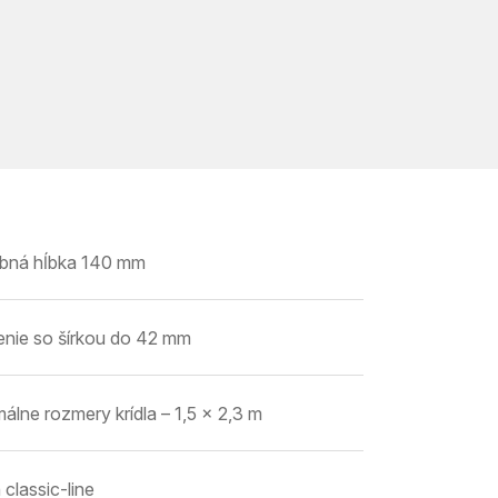
bná hĺbka 140 mm
enie so šírkou do 42 mm
álne rozmery krídla – 1,5 x 2,3 m
 classic-line