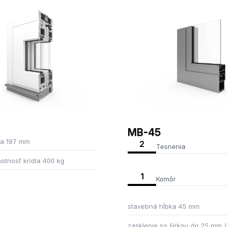
MB-45
ka 197 mm
2
Tesnenia
tnosť krídla 400 kg
1
Komôr
stavebná hĺbka 45 mm
zasklenie so šírkou do 25 mm 