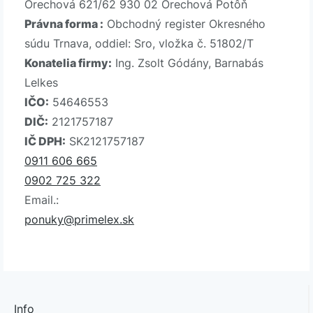
Orechová 621/62 930 02 Orechová Potôň
Právna forma :
Obchodný register Okresného
súdu Trnava, oddiel: Sro, vložka č. 51802/T
Konatelia firmy:
Ing. Zsolt Gódány, Barnabás
Lelkes
IČO:
54646553
DIČ:
2121757187
IČ DPH:
SK2121757187
0911 606 665
0902 725 322
Email.:
ponuky@primelex.sk
Info