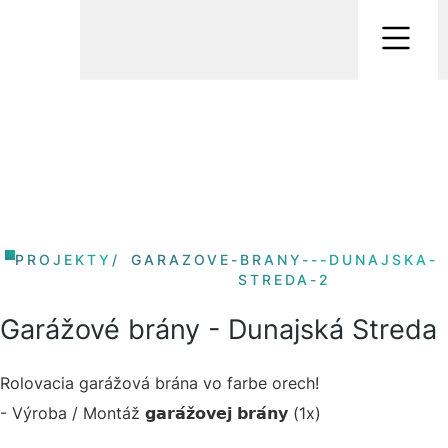
PROJEKTY
/
GARAZOVE-BRANY---DUNAJSKA-
STREDA-2
Garážové brány - Dunajská Streda
Rolovacia garážová brána vo farbe orech!
- Výroba / Montáž 𝗴𝗮𝗿𝗮́𝘇̌𝗼𝘃𝗲𝗷 𝗯𝗿𝗮́𝗻𝘆 (1x)