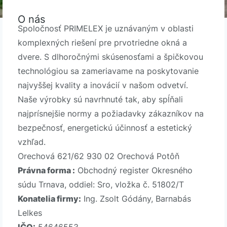
O nás
Spoločnosť PRIMELEX je uznávaným v oblasti
komplexných riešení pre prvotriedne okná a
dvere. S dlhoročnými skúsenosťami a špičkovou
technológiou sa zameriavame na poskytovanie
najvyššej kvality a inovácií v našom odvetví.
Naše výrobky sú navrhnuté tak, aby spĺňali
najprísnejšie normy a požiadavky zákazníkov na
bezpečnosť, energetickú účinnosť a estetický
vzhľad.
Orechová 621/62 930 02 Orechová Potôň
Právna forma :
Obchodný register Okresného
súdu Trnava, oddiel: Sro, vložka č. 51802/T
Konatelia firmy:
Ing. Zsolt Gódány, Barnabás
Lelkes
IČO:
54646553