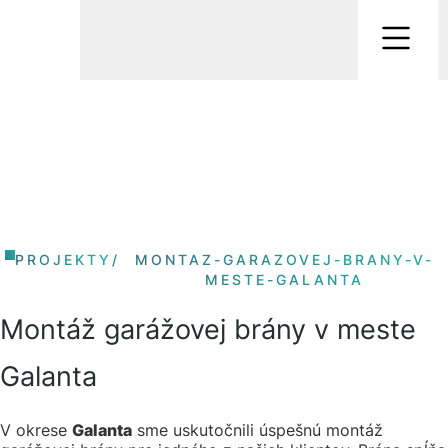
PROJEKTY
/
MONTAZ-GARAZOVEJ-BRANY-V-
MESTE-GALANTA
Montáž garážovej brány v meste
Galanta
V okrese
Galanta
sme uskutočnili úspešnú montáž