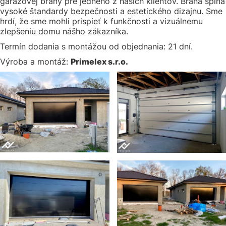
garážovej brány pre jedného z našich klientov. Brána spĺňa
vysoké štandardy bezpečnosti a estetického dizajnu. Sme
hrdí, že sme mohli prispieť k funkčnosti a vizuálnemu
zlepšeniu domu nášho zákazníka.
Termín dodania s montážou od objednania: 21 dní.
Výroba a montáž:
Primelex s.r.o.