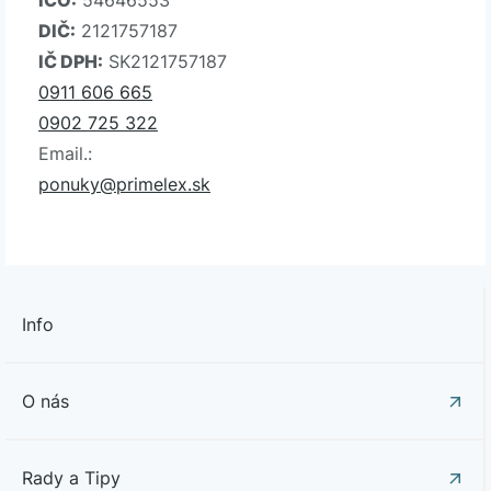
DIČ:
2121757187
IČ DPH:
SK2121757187
0911 606 665
0902 725 322
Email.:
ponuky@primelex.sk
Info
O nás
Rady a Tipy