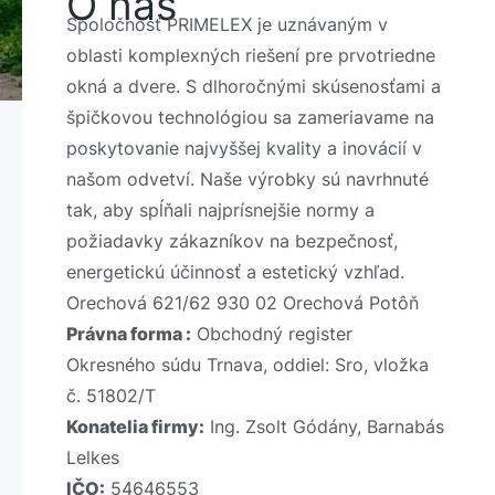
O nás
Spoločnosť PRIMELEX je uznávaným v
oblasti komplexných riešení pre prvotriedne
okná a dvere. S dlhoročnými skúsenosťami a
špičkovou technológiou sa zameriavame na
poskytovanie najvyššej kvality a inovácií v
našom odvetví. Naše výrobky sú navrhnuté
tak, aby spĺňali najprísnejšie normy a
požiadavky zákazníkov na bezpečnosť,
energetickú účinnosť a estetický vzhľad.
Orechová 621/62 930 02 Orechová Potôň
Právna forma :
Obchodný register
Okresného súdu Trnava, oddiel: Sro, vložka
č. 51802/T
Konatelia firmy:
Ing. Zsolt Gódány, Barnabás
Lelkes
IČO:
54646553