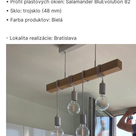
• Profil plastových okien: Salamander BluEvolution 82
• Sklo: trojsklo (48 mm)
• Farba produktov: Bielá
- Lokalita realizácie: Bratislava