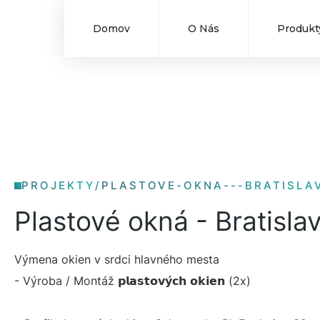
Domov
O Nás
Produkt
PROJEKTY
/
PLASTOVE-OKNA---BRATISLA
Plastové okná - Bratisla
Výmena okien v srdci hlavného mesta
- Výroba / Montáž 𝗽𝗹𝗮𝘀𝘁𝗼𝘃𝘆́𝗰𝗵 𝗼𝗸𝗶𝗲𝗻 (2x)