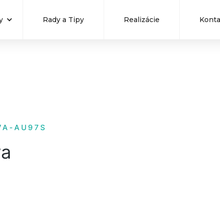
y
Rady a Tipy
Realizácie
Konta
VA-AU97S
va