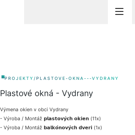
PROJEKTY
/
PLASTOVE-OKNA---VYDRANY
Plastové okná - Vydrany
Výmena okien v obci Vydrany
- Výroba / Montáž 𝗽𝗹𝗮𝘀𝘁𝗼𝘃𝘆́𝗰𝗵 𝗼𝗸𝗶𝗲𝗻 (11x)
- Výroba / Montáž 𝗯𝗮𝗹𝗸𝗼́𝗻𝗼𝘃𝘆́𝗰𝗵 𝗱𝘃𝗲𝗿𝗶 (1x)