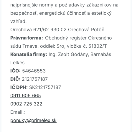
najprísnejšie normy a požiadavky zákazníkov na
bezpečnosť, energetickú účinnosť a estetický
vzhľad.
Orechová 621/62 930 02 Orechová Potôň
Právna forma :
Obchodný register Okresného
súdu Trnava, oddiel: Sro, vložka č. 51802/T
Konatelia firmy:
Ing. Zsolt Gódány, Barnabás
Lelkes
IČO:
54646553
DIČ:
2121757187
IČ DPH:
SK2121757187
0911 606 665
0902 725 322
Email.:
ponuky@primelex.sk