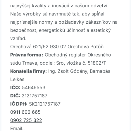
najvyššej kvality a inovácií v našom odvetví.
Naše výrobky sú navrhnuté tak, aby spĺňali
najprísnejšie normy a požiadavky zákazníkov na
bezpečnosť, energetickú účinnosť a estetický
vzhľad.
Orechová 621/62 930 02 Orechová Potôň
Právna forma :
Obchodný register Okresného
súdu Trnava, oddiel: Sro, vložka č. 51802/T
Konatelia firmy:
Ing. Zsolt Gódány, Barnabás
Lelkes
IČO:
54646553
DIČ:
2121757187
IČ DPH:
SK2121757187
0911 606 665
0902 725 322
Email.: