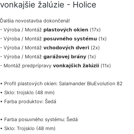
vonkajšie žalúzie - Holice
Ďalšia novostavba dokončená!
- Výroba / Montáž 𝗽𝗹𝗮𝘀𝘁𝗼𝘃𝘆́𝗰𝗵 𝗼𝗸𝗶𝗲𝗻 (17x)
- Výroba / Montáž 𝗽𝗼𝘀𝘂𝘃𝗻𝗲́𝗵𝗼 𝘀𝘆𝘀𝘁𝗲́𝗺𝘂 (1x)
- Výroba / Montáž 𝘃𝗰𝗵𝗼𝗱𝗼𝘃𝘆́𝗰𝗵 𝗱𝘃𝗲𝗿𝗶 (2x)
- Výroba / Montáž 𝗴𝗮𝗿𝗮́𝘇̌𝗼𝘃𝗲𝗷 𝗯𝗿𝗮́𝗻𝘆 (1x)
- Montáž predprípravy 𝘃𝗼𝗻𝗸𝗮𝗷𝘀̌𝗶𝗰𝗵 𝘇̌𝗮𝗹𝘂́𝘇𝗶𝗶 (11x)
• Profil plastových okien: Salamander BluEvolution 82
• Sklo: trojsklo (48 mm)
• Farba produktov: Šedá
• Farba posuvného systému: Šedá
• Sklo: Trojsklo (48 mm)