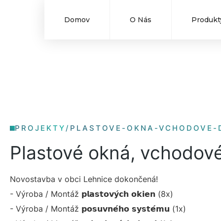
Domov
O Nás
Produkt
PROJEKTY
/
PLASTOVE-OKNA-VCHODOVE-D
Plastové okná, vchodov
Novostavba v obci Lehnice dokončená!
- Výroba / Montáž 𝗽𝗹𝗮𝘀𝘁𝗼𝘃𝘆́𝗰𝗵 𝗼𝗸𝗶𝗲𝗻 (8x)
- Výroba / Montáž 𝗽𝗼𝘀𝘂𝘃𝗻𝗲́𝗵𝗼 𝘀𝘆𝘀𝘁𝗲́𝗺𝘂 (1x)