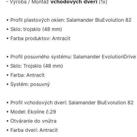
- Výroba / Montáž 𝘃𝗰𝗵𝗼𝗱𝗼𝘃𝘆́𝗰𝗵 𝗱𝘃𝗲𝗿𝗶 (1x)
• Profil plastových okien: Salamander BluEvolution 82
• Sklo: trojsklo (48 mm)
• Farba produktov: Antracit
• Profil posuvného systému: Salamander EvolutionDrive
• Sklo: Trojsklo (48 mm)
• Farba: Antracit
• Systém: posuvný
• Profil vchodových dverí: Salamander BluEvolution 82
• Model: Ekoline č.29
• Otváranie do vnútra
• Farba dverí: Antracit