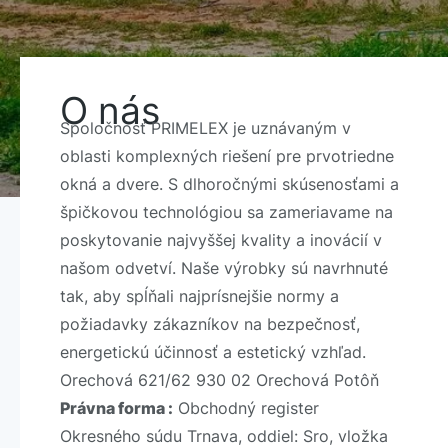
O nás
Spoločnosť PRIMELEX je uznávaným v
oblasti komplexných riešení pre prvotriedne
okná a dvere. S dlhoročnými skúsenosťami a
špičkovou technológiou sa zameriavame na
poskytovanie najvyššej kvality a inovácií v
našom odvetví. Naše výrobky sú navrhnuté
tak, aby spĺňali najprísnejšie normy a
požiadavky zákazníkov na bezpečnosť,
energetickú účinnosť a estetický vzhľad.
Orechová 621/62 930 02 Orechová Potôň
Právna forma :
Obchodný register
Okresného súdu Trnava, oddiel: Sro, vložka