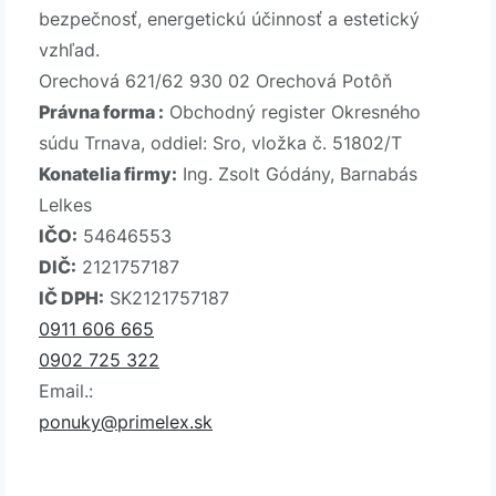
bezpečnosť, energetickú účinnosť a estetický
vzhľad.
Orechová 621/62 930 02 Orechová Potôň
Právna forma :
Obchodný register Okresného
súdu Trnava, oddiel: Sro, vložka č. 51802/T
Konatelia firmy:
Ing. Zsolt Gódány, Barnabás
Lelkes
IČO:
54646553
DIČ:
2121757187
IČ DPH:
SK2121757187
0911 606 665
0902 725 322
Email.:
ponuky@primelex.sk