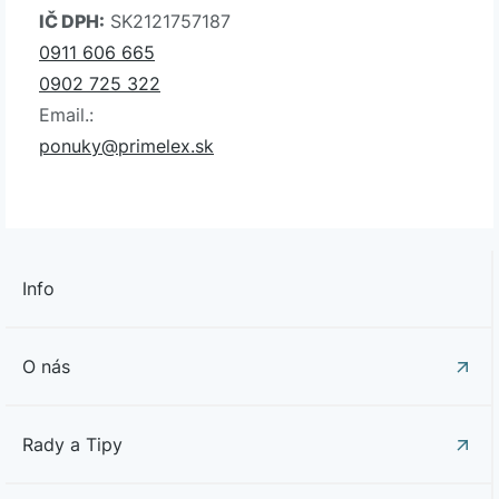
IČ DPH:
SK2121757187
0911 606 665
0902 725 322
Email.:
ponuky@primelex.sk
Info
O nás
Rady a Tipy