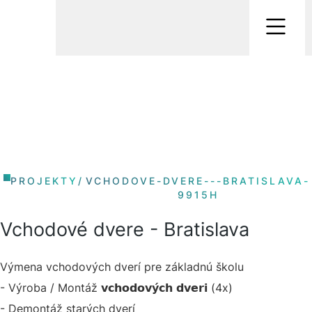
PROJEKTY
/
VCHODOVE-DVERE---BRATISLAVA-
9915H
Vchodové dvere - Bratislava
Výmena vchodových dverí pre základnú školu
- Výroba / Montáž 𝘃𝗰𝗵𝗼𝗱𝗼𝘃𝘆́𝗰𝗵 𝗱𝘃𝗲𝗿𝗶 (4x)
- Demontáž starých dverí