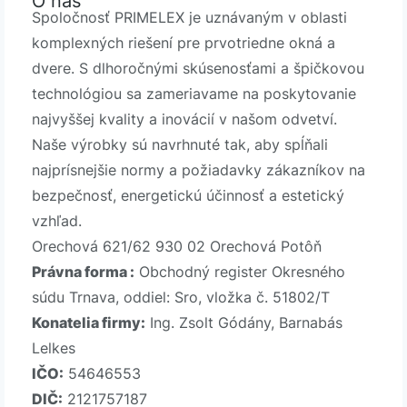
O nás
Spoločnosť PRIMELEX je uznávaným v oblasti
komplexných riešení pre prvotriedne okná a
dvere. S dlhoročnými skúsenosťami a špičkovou
technológiou sa zameriavame na poskytovanie
najvyššej kvality a inovácií v našom odvetví.
Naše výrobky sú navrhnuté tak, aby spĺňali
najprísnejšie normy a požiadavky zákazníkov na
bezpečnosť, energetickú účinnosť a estetický
vzhľad.
Orechová 621/62 930 02 Orechová Potôň
Právna forma :
Obchodný register Okresného
súdu Trnava, oddiel: Sro, vložka č. 51802/T
Konatelia firmy:
Ing. Zsolt Gódány, Barnabás
Lelkes
IČO:
54646553
DIČ:
2121757187