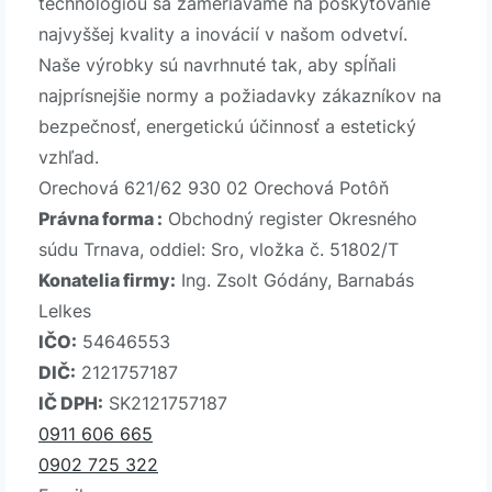
technológiou sa zameriavame na poskytovanie
najvyššej kvality a inovácií v našom odvetví.
Naše výrobky sú navrhnuté tak, aby spĺňali
najprísnejšie normy a požiadavky zákazníkov na
bezpečnosť, energetickú účinnosť a estetický
vzhľad.
Orechová 621/62 930 02 Orechová Potôň
Právna forma :
Obchodný register Okresného
súdu Trnava, oddiel: Sro, vložka č. 51802/T
Konatelia firmy:
Ing. Zsolt Gódány, Barnabás
Lelkes
IČO:
54646553
DIČ:
2121757187
IČ DPH:
SK2121757187
0911 606 665
0902 725 322