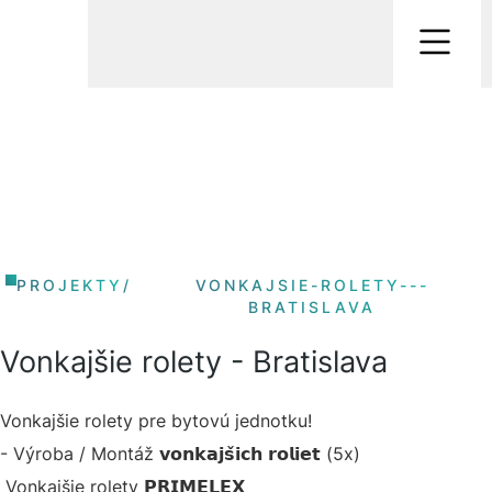
PROJEKTY
/
VONKAJSIE-ROLETY---
BRATISLAVA
Vonkajšie rolety - Bratislava
Vonkajšie rolety pre bytovú jednotku!
- Výroba / Montáž 𝘃𝗼𝗻𝗸𝗮𝗷𝘀̌𝗶𝗰𝗵 𝗿𝗼𝗹𝗶𝗲𝘁 (5x)
Vonkajšie rolety 𝗣𝗥𝗜𝗠𝗘𝗟𝗘𝗫