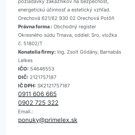
požiadavky zákazníkov na bezpečnosť,
energetickú účinnosť a estetický vzhľad.
Orechová 621/62 930 02 Orechová Potôň
Právna forma :
Obchodný register
Okresného súdu Trnava, oddiel: Sro, vložka
č. 51802/T
Konatelia firmy:
Ing. Zsolt Gódány, Barnabás
Lelkes
IČO:
54646553
DIČ:
2121757187
IČ DPH:
SK2121757187
0911 606 665
0902 725 322
Email.:
ponuky@primelex.sk