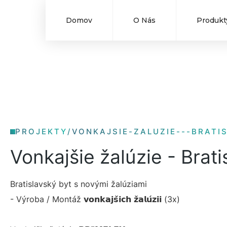
Domov
O Nás
Produkt
PROJEKTY
/
VONKAJSIE-ZALUZIE---BRATI
Vonkajšie žalúzie - Brati
Bratislavský byt s novými žalúziami
- Výroba / Montáž 𝘃𝗼𝗻𝗸𝗮𝗷𝘀̌𝗶𝗰𝗵 𝘇̌𝗮𝗹𝘂́𝘇𝗶𝗶 (3x)