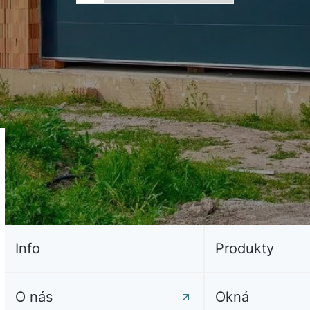
Info
Produkty
O nás
Okná