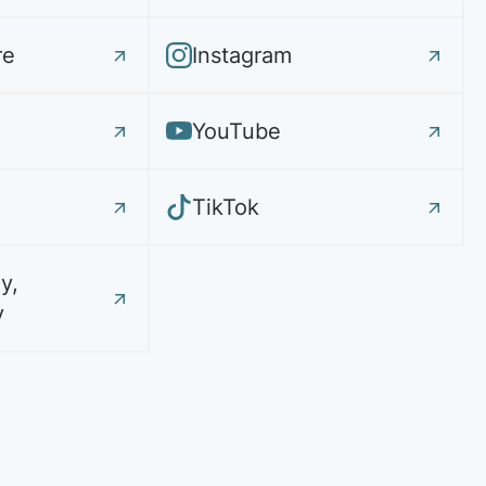
re
Instagram
YouTube
TikTok
y,
y