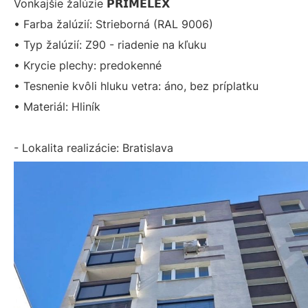
Vonkajšie žalúzie 𝗣𝗥𝗜𝗠𝗘𝗟𝗘𝗫
• Farba žalúzií: Strieborná (RAL 9006)
• Typ žalúzií: Z90 - riadenie na kľuku
• Krycie plechy: predokenné
• Tesnenie kvôli hluku vetra: áno, bez príplatku
• Materiál: Hliník
- Lokalita realizácie: Bratislava