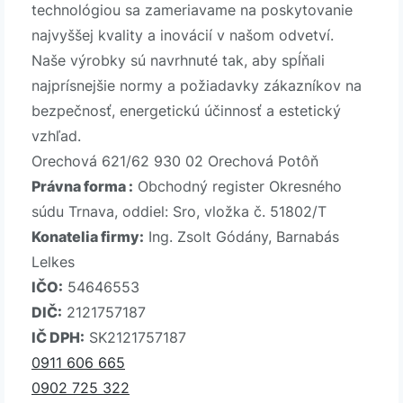
technológiou sa zameriavame na poskytovanie
najvyššej kvality a inovácií v našom odvetví.
Naše výrobky sú navrhnuté tak, aby spĺňali
najprísnejšie normy a požiadavky zákazníkov na
bezpečnosť, energetickú účinnosť a estetický
vzhľad.
Orechová 621/62 930 02 Orechová Potôň
Právna forma :
Obchodný register Okresného
súdu Trnava, oddiel: Sro, vložka č. 51802/T
Konatelia firmy:
Ing. Zsolt Gódány, Barnabás
Lelkes
IČO:
54646553
DIČ:
2121757187
IČ DPH:
SK2121757187
0911 606 665
0902 725 322