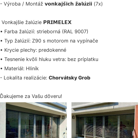
- Výroba / Montáž 𝘃𝗼𝗻𝗸𝗮𝗷𝘀̌𝗶𝗰𝗵 𝘇̌𝗮𝗹𝘂́𝘇𝗶𝗶 (7x)
Vonkajšie žalúzie 𝗣𝗥𝗜𝗠𝗘𝗟𝗘𝗫
• Farba žalúzií: strieborná (RAL 9007)
• Typ žalúzií: Z90 s motorom na vypínače
• Krycie plechy: predokenné
• Tesnenie kvôli hluku vetra: bez príplatku
• Materiál: Hliník
- Lokalita realizácie:
Chorvátsky Grob
Ďakujeme za Vašu dôveru!