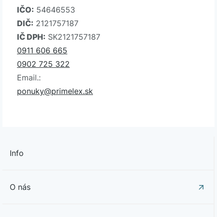
IČO:
54646553
DIČ:
2121757187
IČ DPH:
SK2121757187
0911 606 665
0902 725 322
Email.:
ponuky@primelex.sk
Info
O nás