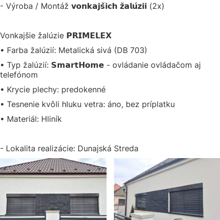
- Výroba / Montáž 𝘃𝗼𝗻𝗸𝗮𝗷𝘀̌𝗶𝗰𝗵 𝘇̌𝗮𝗹𝘂́𝘇𝗶𝗶 (2x)
Vonkajšie žalúzie 𝗣𝗥𝗜𝗠𝗘𝗟𝗘𝗫
• Farba žalúzií: Metalická sivá (DB 703)
• Typ žalúzií: 𝗦𝗺𝗮𝗿𝘁𝗛𝗼𝗺𝗲 - ovládanie ovládačom aj
telefónom
• Krycie plechy: predokenné
• Tesnenie kvôli hluku vetra: áno, bez príplatku
• Materiál: Hliník
- Lokalita realizácie: Dunajská Streda