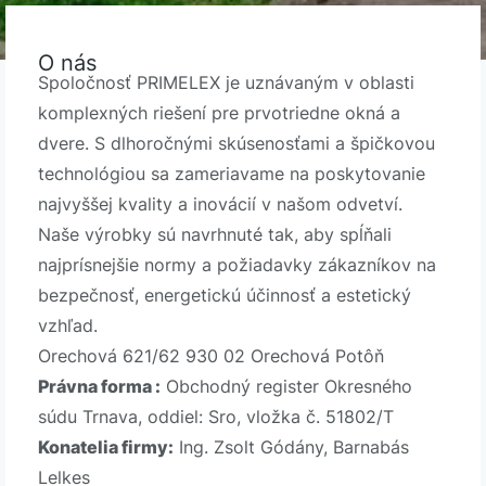
O nás
Spoločnosť PRIMELEX je uznávaným v oblasti
komplexných riešení pre prvotriedne okná a
dvere. S dlhoročnými skúsenosťami a špičkovou
technológiou sa zameriavame na poskytovanie
najvyššej kvality a inovácií v našom odvetví.
Naše výrobky sú navrhnuté tak, aby spĺňali
najprísnejšie normy a požiadavky zákazníkov na
bezpečnosť, energetickú účinnosť a estetický
vzhľad.
Orechová 621/62 930 02 Orechová Potôň
Právna forma :
Obchodný register Okresného
súdu Trnava, oddiel: Sro, vložka č. 51802/T
Konatelia firmy:
Ing. Zsolt Gódány, Barnabás
Lelkes