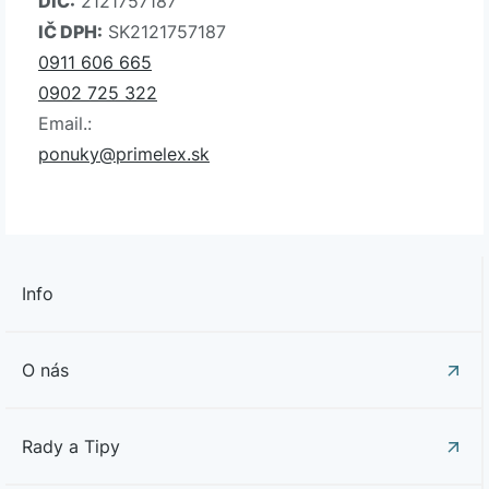
DIČ:
2121757187
IČ DPH:
SK2121757187
0911 606 665
0902 725 322
Email.:
ponuky@primelex.sk
Info
O nás
Rady a Tipy