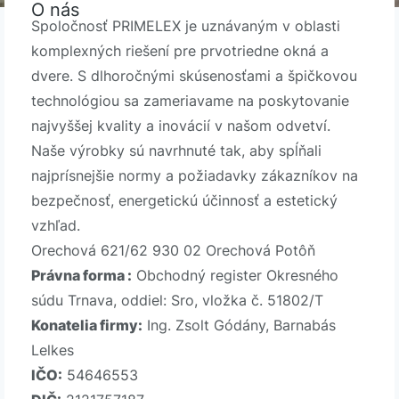
O nás
Spoločnosť PRIMELEX je uznávaným v oblasti
komplexných riešení pre prvotriedne okná a
dvere. S dlhoročnými skúsenosťami a špičkovou
technológiou sa zameriavame na poskytovanie
najvyššej kvality a inovácií v našom odvetví.
Naše výrobky sú navrhnuté tak, aby spĺňali
najprísnejšie normy a požiadavky zákazníkov na
bezpečnosť, energetickú účinnosť a estetický
vzhľad.
Orechová 621/62 930 02 Orechová Potôň
Právna forma :
Obchodný register Okresného
súdu Trnava, oddiel: Sro, vložka č. 51802/T
Konatelia firmy:
Ing. Zsolt Gódány, Barnabás
Lelkes
IČO:
54646553