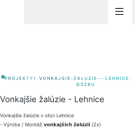
PROJEKTY
/
VONKAJSIE-ZALUZIE---LEHNICE-
Q3ZBU
Vonkajšie žalúzie - Lehnice
Vonkajšie žalúzie v obci Lehnice
- Výroba / Montáž 𝘃𝗼𝗻𝗸𝗮𝗷𝘀̌𝗶𝗰𝗵 𝘇̌𝗮𝗹𝘂́𝘇𝗶𝗶 (2x)