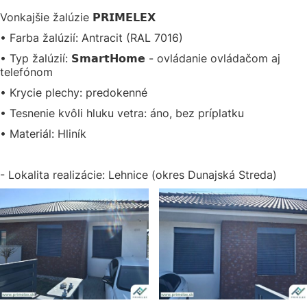
Vonkajšie žalúzie 𝗣𝗥𝗜𝗠𝗘𝗟𝗘𝗫
• Farba žalúzií: Antracit (RAL 7016)
• Typ žalúzií: 𝗦𝗺𝗮𝗿𝘁𝗛𝗼𝗺𝗲 - ovládanie ovládačom aj
telefónom
• Krycie plechy: predokenné
• Tesnenie kvôli hluku vetra: áno, bez príplatku
• Materiál: Hliník
- Lokalita realizácie: Lehnice (okres Dunajská Streda)