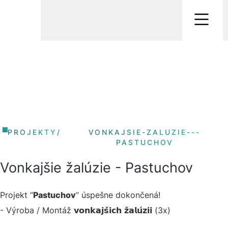
PROJEKTY
/
VONKAJSIE-ZALUZIE---
PASTUCHOV
Vonkajšie žalúzie - Pastuchov
Projekt “
Pastuchov
” úspešne dokončená!
- Výroba / Montáž 𝘃𝗼𝗻𝗸𝗮𝗷𝘀̌𝗶𝗰𝗵 𝘇̌𝗮𝗹𝘂́𝘇𝗶𝗶 (3x)