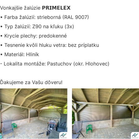
Vonkajšie žalúzie 𝗣𝗥𝗜𝗠𝗘𝗟𝗘𝗫
• Farba žalúzií: strieborná (RAL 9007)
• Typ žalúzií: Z90 na kľuku (3x)
• Krycie plechy: predokenné
• Tesnenie kvôli hluku vetra: bez príplatku
• Materiál: Hliník
- Lokalita montáže: Pastuchov (okr. Hlohovec)
Ďakujeme za Vašu dôveru!