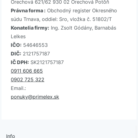
Orechová 621/62 930 02 Orechová Potôň
Právna forma :
Obchodný register Okresného
súdu Trnava, oddiel: Sro, vložka č. 51802/T
Konatelia firmy:
Ing. Zsolt Gódány, Barnabás
Lelkes
IČO:
54646553
DIČ:
2121757187
IČ DPH:
SK2121757187
0911 606 665
0902 725 322
Email.:
ponuky@primelex.sk
Info