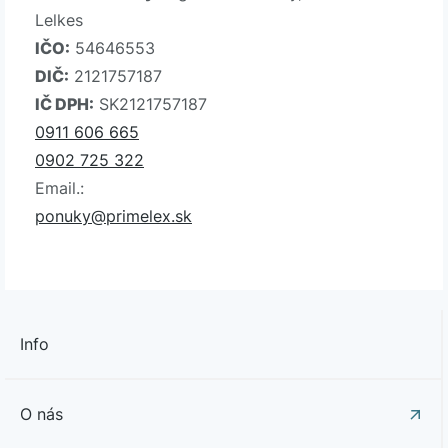
Lelkes
IČO:
54646553
DIČ:
2121757187
IČ DPH:
SK2121757187
0911 606 665
0902 725 322
Email.:
ponuky@primelex.sk
Info
O nás