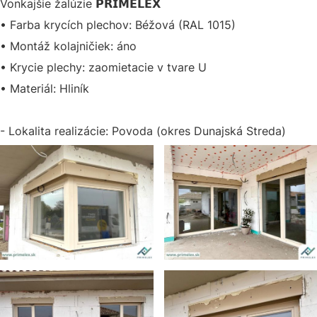
Vonkajšie žalúzie 𝗣𝗥𝗜𝗠𝗘𝗟𝗘𝗫
• Farba krycích plechov: Béžová (RAL 1015)
• Montáž kolajničiek: áno
• Krycie plechy: zaomietacie v tvare U
• Materiál: Hliník
- Lokalita realizácie: Povoda (okres Dunajská Streda)