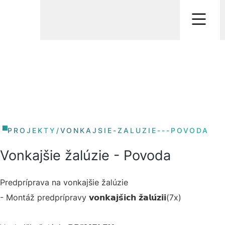
PROJEKTY
/
VONKAJSIE-ZALUZIE---POVODA
Vonkajšie žalúzie - Povoda
Predpríprava na vonkajšie žalúzie
- Montáž predprípravy 𝘃𝗼𝗻𝗸𝗮𝗷𝘀̌𝗶𝗰𝗵 𝘇̌𝗮𝗹𝘂́𝘇𝗶𝗶(7x)