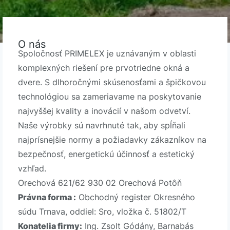
O nás
Spoločnosť PRIMELEX je uznávaným v oblasti
komplexných riešení pre prvotriedne okná a
dvere. S dlhoročnými skúsenosťami a špičkovou
technológiou sa zameriavame na poskytovanie
najvyššej kvality a inovácií v našom odvetví.
Naše výrobky sú navrhnuté tak, aby spĺňali
najprísnejšie normy a požiadavky zákazníkov na
bezpečnosť, energetickú účinnosť a estetický
vzhľad.
Orechová 621/62 930 02 Orechová Potôň
Právna forma :
Obchodný register Okresného
súdu Trnava, oddiel: Sro, vložka č. 51802/T
Konatelia firmy:
Ing. Zsolt Gódány, Barnabás