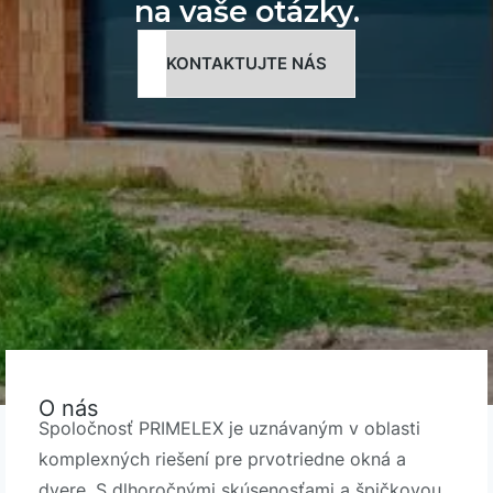
na vaše otázky.
KONTAKTUJTE NÁS
O nás
Spoločnosť PRIMELEX je uznávaným v oblasti
komplexných riešení pre prvotriedne okná a
dvere. S dlhoročnými skúsenosťami a špičkovou