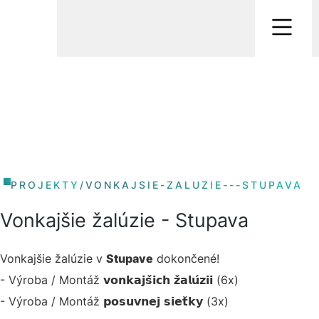
PROJEKTY
/
VONKAJSIE-ZALUZIE---STUPAVA
Vonkajšie žalúzie - Stupava
Vonkajšie žalúzie v
Stupave
dokončené!
- Výroba / Montáž 𝘃𝗼𝗻𝗸𝗮𝗷𝘀̌𝗶𝗰𝗵 𝘇̌𝗮𝗹𝘂́𝘇𝗶𝗶 (6x)
- Výroba / Montáž 𝗽𝗼𝘀𝘂𝘃𝗻𝗲𝗷 𝘀𝗶𝗲𝘁̌𝗸𝘆 (3x)