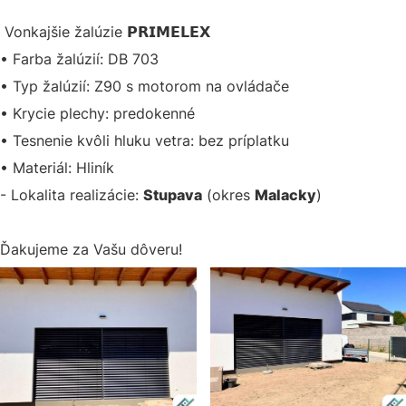
Vonkajšie žalúzie 𝗣𝗥𝗜𝗠𝗘𝗟𝗘𝗫
• Farba žalúzií: DB 703
• Typ žalúzií: Z90 s motorom na ovládače
• Krycie plechy: predokenné
• Tesnenie kvôli hluku vetra: bez príplatku
• Materiál: Hliník
- Lokalita realizácie:
Stupava
(okres
Malacky
)
Ďakujeme za Vašu dôveru!