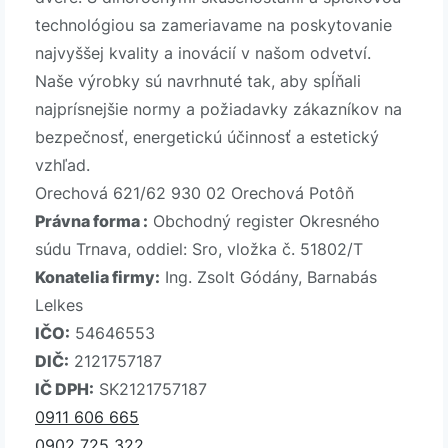
technológiou sa zameriavame na poskytovanie
najvyššej kvality a inovácií v našom odvetví.
Naše výrobky sú navrhnuté tak, aby spĺňali
najprísnejšie normy a požiadavky zákazníkov na
bezpečnosť, energetickú účinnosť a estetický
vzhľad.
Orechová 621/62 930 02 Orechová Potôň
Právna forma :
Obchodný register Okresného
súdu Trnava, oddiel: Sro, vložka č. 51802/T
Konatelia firmy:
Ing. Zsolt Gódány, Barnabás
Lelkes
IČO:
54646553
DIČ:
2121757187
IČ DPH:
SK2121757187
0911 606 665
0902 725 322