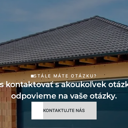
STÁLE MÁTE OTÁZKU?
s kontaktovať s akoukoľvek otáz
odpovieme na vaše otázky.
KONTAKTUJTE NÁS