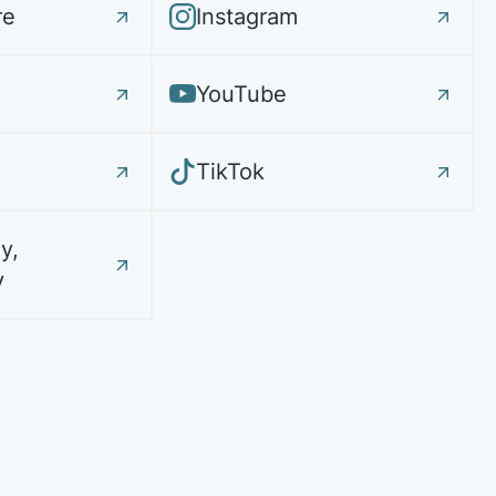
re
Instagram
YouTube
TikTok
y,
y