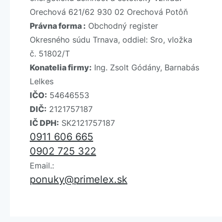
Orechová 621/62 930 02 Orechová Potôň
Právna forma :
Obchodný register
Okresného súdu Trnava, oddiel: Sro, vložka
č. 51802/T
Konatelia firmy:
Ing. Zsolt Gódány, Barnabás
Lelkes
IČO:
54646553
DIČ:
2121757187
IČ DPH:
SK2121757187
0911 606 665
0902 725 322
Email.:
ponuky@primelex.sk