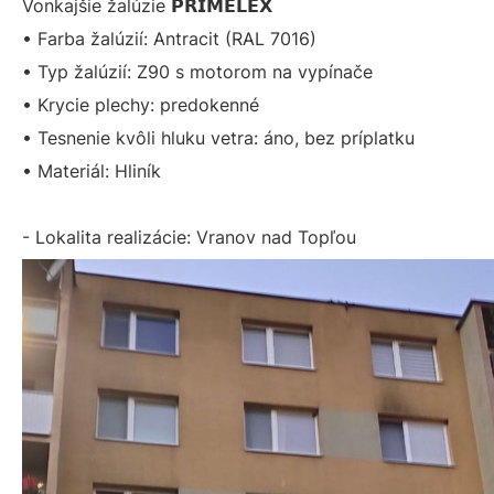
Vonkajšie žalúzie 𝗣𝗥𝗜𝗠𝗘𝗟𝗘𝗫
• Farba žalúzií: Antracit (RAL 7016)
• Typ žalúzií: Z90 s motorom na vypínače
• Krycie plechy: predokenné
• Tesnenie kvôli hluku vetra: áno, bez príplatku
• Materiál: Hliník
- Lokalita realizácie: Vranov nad Topľou