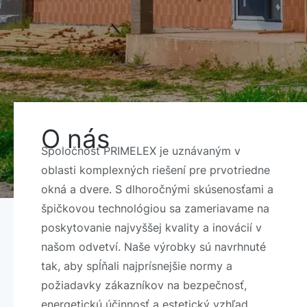
O nás
Spoločnosť PRIMELEX je uznávaným v
oblasti komplexných riešení pre prvotriedne
okná a dvere. S dlhoročnými skúsenosťami a
špičkovou technológiou sa zameriavame na
poskytovanie najvyššej kvality a inovácií v
našom odvetví. Naše výrobky sú navrhnuté
tak, aby spĺňali najprísnejšie normy a
požiadavky zákazníkov na bezpečnosť,
energetickú účinnosť a estetický vzhľad.