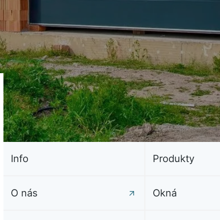
Info
Produkty
O nás
Okná