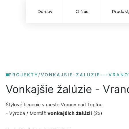
Domov
O Nás
Produkt
PROJEKTY
/
VONKAJSIE-ZALUZIE---VRAN
Vonkajšie žalúzie - Vra
Štýlové tienenie v meste Vranov nad Topľou
- Výroba / Montáž 𝘃𝗼𝗻𝗸𝗮𝗷𝘀̌𝗶𝗰𝗵 𝘇̌𝗮𝗹𝘂́𝘇𝗶𝗶 (2x)