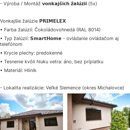
- Výroba / Montáž 𝘃𝗼𝗻𝗸𝗮𝗷𝘀̌𝗶𝗰𝗵 𝘇̌𝗮𝗹𝘂́𝘇𝗶𝗶 (5x)
Vonkajšie žalúzie 𝗣𝗥𝗜𝗠𝗘𝗟𝗘𝗫
• Farba žalúzií: Čokoládovohnedá (RAL 8014)
• Typ žalúzií: 𝗦𝗺𝗮𝗿𝘁𝗛𝗼𝗺𝗲 - ovládanie ovládačom aj
telefónom
• Krycie plechy: predokenné
• Tesnenie kvôli hluku vetra: áno, bez príplatku
• Materiál: Hliník
- Lokalita realizácie: Veľké Slemence (okres Michalovce)