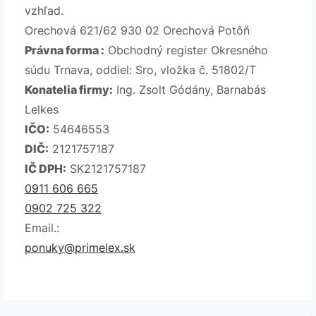
vzhľad.
Orechová 621/62 930 02 Orechová Potôň
Právna forma :
Obchodný register Okresného
súdu Trnava, oddiel: Sro, vložka č. 51802/T
Konatelia firmy:
Ing. Zsolt Gódány, Barnabás
Lelkes
IČO:
54646553
DIČ:
2121757187
IČ DPH:
SK2121757187
0911 606 665
0902 725 322
Email.:
ponuky@primelex.sk